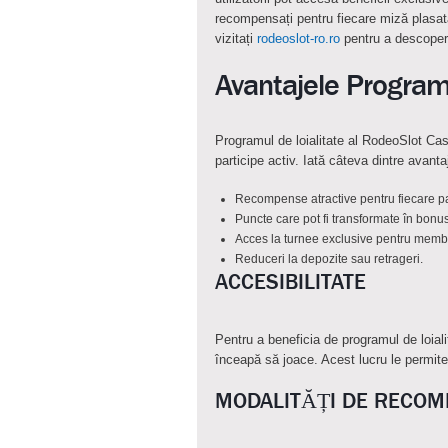
recompensați pentru fiecare miză plasat
vizitați
rodeoslot-ro.ro
pentru a descoperi 
Avantajele Programu
Programul de loialitate al RodeoSlot Cas
participe activ. Iată câteva dintre avant
Recompense atractive pentru fiecare pa
Puncte care pot fi transformate în bonus
Acces la turnee exclusive pentru membr
Reduceri la depozite sau retrageri.
ACCESIBILITATE
Pentru a beneficia de programul de loiali
înceapă să joace. Acest lucru le permite
MODALITĂȚI DE RECO