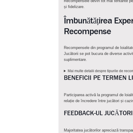
Recompensele devin tot mai tentante pe 
și fidelizare.
Îmbunătățirea Exper
Recompense
Recompensele din programul de loialitate
Jucătorii se pot bucura de diverse activit
suplimentare.
Mai multe detalii despre tipurile de rec
BENEFICII PE TERMEN 
Participarea activă la programul de loia
relație de încredere între jucători și cazi
FEEDBACK-UL JUCĂTOR
Majoritatea jucătorilor apreciază transpa