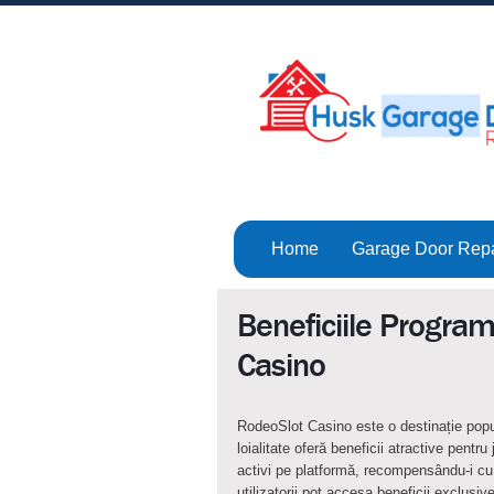
Home
Garage Door Rep
Beneficiile Program
Casino
RodeoSlot Casino este o destinație popul
loialitate oferă beneficii atractive pentr
activi pe platformă, recompensându-i cu 
utilizatorii pot accesa beneficii exclusiv