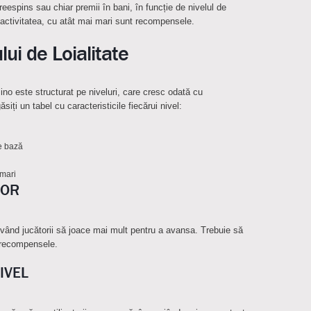
espins sau chiar premii în bani, în funcție de nivelul de
sc activitatea, cu atât mai mari sunt recompensele.
ui de Loialitate
ino este structurat pe niveluri, care cresc odată cu
găsiți un tabel cu caracteristicile fiecărui nivel:
e bază
 mari
LOR
ivând jucătorii să joace mai mult pentru a avansa. Trebuie să
 recompensele.
IVEL