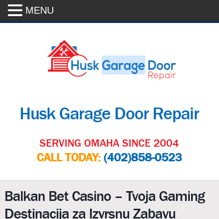
MENU
Husk Garage Door Repair
SERVING OMAHA SINCE 2004
CALL TODAY:
(402)858-0523
Balkan Bet Casino – Tvoja Gaming
Destinacija za Izvrsnu Zabavu