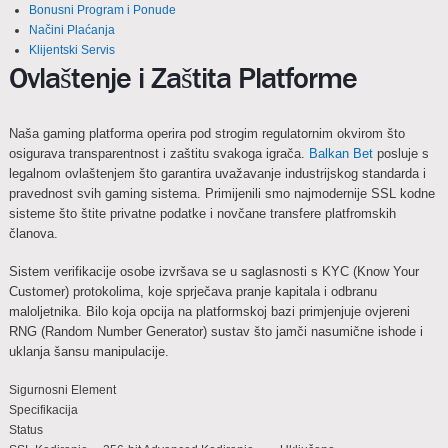
Bonusni Program i Ponude
Načini Plaćanja
Klijentski Servis
Ovlaštenje i Zaštita Platforme
Naša gaming platforma operira pod strogim regulatornim okvirom što
osigurava transparentnost i zaštitu svakoga igrača.
Balkan Bet
posluje s
legalnom ovlaštenjem što garantira uvažavanje industrijskog standarda i
pravednost svih gaming sistema. Primijenili smo najmodernije SSL kodne
sisteme što štite privatne podatke i novčane transfere platfromskih
članova.
Sistem verifikacije osobe izvršava se u saglasnosti s KYC (Know Your
Customer) protokolima, koje sprječava pranje kapitala i odbranu
maloljetnika. Bilo koja opcija na platformskoj bazi primjenjuje ovjereni
RNG (Random Number Generator) sustav što jamči nasumične ishode i
uklanja šansu manipulacije.
Sigurnosni Element
Specifikacija
Status