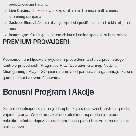
podešavajućim limitima
Live Casino:
150+ stolova uživo s lokalnim dilerima i multi-camera
streaming opcijama
Jackpot Slotovi:
Akumulativni jackpoti šta postižu sume od nekih milijuna
eura
Instant Igre:
Crash games, scratch karte i online sportovi za brzu zabavu
PREMIUM PROVAJDERI
Kooperišemo isključivo s ovjerenim provajderima šta su prošli stroge
kontrole pravednosti. Pragmatic Play, Evolution Gaming, NetEnt,
Microgaming i Play’n GO jedino su neki od partnera što garantiraju izvrsnu
gaming iskustvo svim članovima.
Bonusni Program i Akcije
Sistem beneficija dizajniran je da optimizuje iznos svih transfera i produlji
vrijeme igranja. Welcome paket dobrodošlice raspoređen je tokom
nekoliko početna depozita s spletom bonus para i free vrtnji na omiljene
slot naslove.