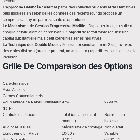
serveurs.
L’Approche Balancée :
Alterner parmi des collectes prudents et des tentatives
plus risquées en selon de les données des récents rounds propose un
compromis attrayant parmi sécurité et opportunité.
Le Mécanisme de Gestion Progressive Modifié :
Dupliquer la enjeu suite à
chaque défaite alors en conservant un objectif de retrait faible requiert une
capital substantielle mais peut couvrir les séries négatives.
La Technique des Double Mises :
Positionner simultanément 2 enjeux avec
des cibles distincts (premier prudent, un ambitieux) répartit les issues et lisse la
variation.
Grille De Comparaison des Options
Caractéristique
Avia Masters
Games Conventionnels
Pourcentage de Retour Utilisateur
97%
92-96%
(RTP)
Contrôle du Joueur
Total (encaissement
Restreint ou
manuel)
inexistant
Audit des Issues
Mécanisme de cryptage
Non ouvert
Longueur d’un Partie
10-30 s
Variable
Pari Minimale
0.10€
0.20€ – 1€