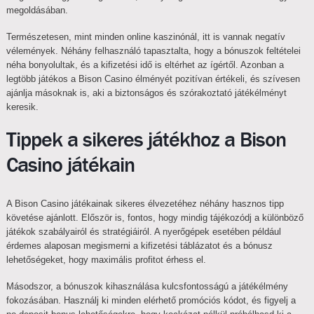
megoldásában.
Természetesen, mint minden online kaszinónál, itt is vannak negatív
vélemények. Néhány felhasználó tapasztalta, hogy a bónuszok feltételei
néha bonyolultak, és a kifizetési idő is eltérhet az ígértől. Azonban a
legtöbb játékos a Bison Casino élményét pozitívan értékeli, és szívesen
ajánlja másoknak is, aki a biztonságos és szórakoztató játékélményt
keresik.
Tippek a sikeres játékhoz a Bison
Casino játékain
A Bison Casino játékainak sikeres élvezetéhez néhány hasznos tipp
követése ajánlott. Először is, fontos, hogy mindig tájékozódj a különböző
játékok szabályairól és stratégiáiról. A nyerőgépek esetében például
érdemes alaposan megismerni a kifizetési táblázatot és a bónusz
lehetőségeket, hogy maximális profitot érhess el.
Másodszor, a bónuszok kihasználása kulcsfontosságú a játékélmény
fokozásában. Használj ki minden elérhető promóciós kódot, és figyelj a