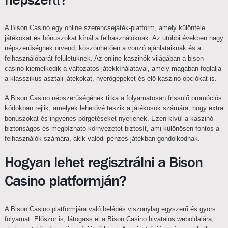
A Bison Casino egy online szerencsejáték-platform, amely különféle
játékokat és bónuszokat kínál a felhasználóknak. Az utóbbi években nagy
népszerűségnek örvend, köszönhetően a vonzó ajánlataiknak és a
felhasználóbarát felületüknek. Az online kaszinók világában a bison
casino kiemelkedik a változatos játékkínálatával, amely magában foglalja
a klasszikus asztali játékokat, nyerőgépeket és élő kaszinó opciókat is.
A Bison Casino népszerűségének titka a folyamatosan frissülő promóciós
kódokban rejlik, amelyek lehetővé teszik a játékosok számára, hogy extra
bónuszokat és ingyenes pörgetéseket nyerjenek. Ezen kívül a kaszinó
biztonságos és megbízható környezetet biztosít, ami különösen fontos a
felhasználók számára, akik valódi pénzes játékban gondolkodnak.
Hogyan lehet regisztrálni a Bison
Casino platformján?
A Bison Casino platformjára való belépés viszonylag egyszerű és gyors
folyamat. Először is, látogass el a Bison Casino hivatalos weboldalára,