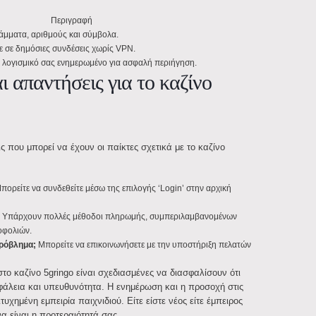
Περιγραφή
άμματα, αριθμούς και σύμβολα.
 σε δημόσιες συνδέσεις χωρίς VPN.
 λογισμικό σας ενημερωμένο για ασφαλή περιήγηση.
ι απαντήσεις για το καζίνο
 που μπορεί να έχουν οι παίκτες σχετικά με το καζίνο
πορείτε να συνδεθείτε μέσω της επιλογής ‘Login’ στην αρχική
Υπάρχουν πολλές μέθοδοι πληρωμής, συμπεριλαμβανομένων
οφολιών.
ρόβλημα;
Μπορείτε να επικοινωνήσετε με την υποστήριξη πελατών
στο καζίνο 5gringo είναι σχεδιασμένες να διασφαλίσουν ότι
φάλεια και υπευθυνότητα. Η ενημέρωση και η προσοχή στις
ιτυχημένη εμπειρία παιχνιδιού. Είτε είστε νέος είτε έμπειρος
α είναι η προτεραιότητά σας.