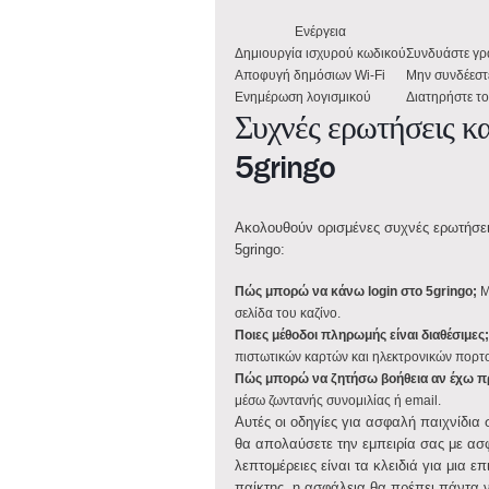
Ενέργεια
Δημιουργία ισχυρού κωδικού
Συνδυάστε γρ
Αποφυγή δημόσιων Wi-Fi
Μην συνδέεστε
Ενημέρωση λογισμικού
Διατηρήστε το
Συχνές ερωτήσεις κα
5gringo
Ακολουθούν ορισμένες συχνές ερωτήσεις
5gringo:
Πώς μπορώ να κάνω login στο 5gringo;
Μ
σελίδα του καζίνο.
Ποιες μέθοδοι πληρωμής είναι διαθέσιμες;
πιστωτικών καρτών και ηλεκτρονικών πορτ
Πώς μπορώ να ζητήσω βοήθεια αν έχω π
μέσω ζωντανής συνομιλίας ή email.
Αυτές οι οδηγίες για ασφαλή παιχνίδια 
θα απολαύσετε την εμπειρία σας με ασ
λεπτομέρειες είναι τα κλειδιά για μια επ
παίκτης, η ασφάλεια θα πρέπει πάντα ν