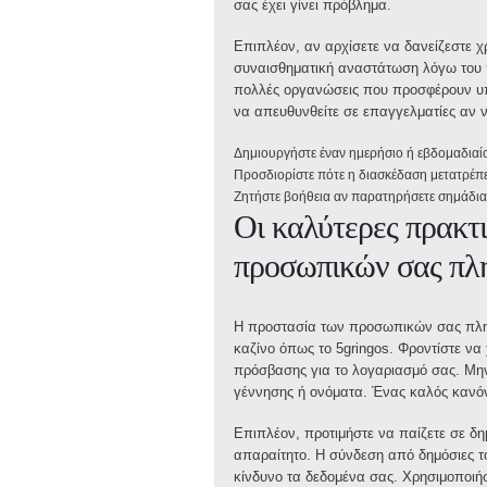
σας έχει γίνει πρόβλημα.
Επιπλέον, αν αρχίσετε να δανείζεστε χ
συναισθηματική αναστάτωση λόγω του π
πολλές οργανώσεις που προσφέρουν υπ
να απευθυνθείτε σε επαγγελματίες αν νι
Δημιουργήστε έναν ημερήσιο ή εβδομαδιαί
Προσδιορίστε πότε η διασκέδαση μετατρέπ
Ζητήστε βοήθεια αν παρατηρήσετε σημάδια
Οι καλύτερες πρακτι
προσωπικών σας πλ
Η προστασία των προσωπικών σας πληρο
καζίνο όπως το 5gringos. Φροντίστε να
πρόσβασης για το λογαριασμό σας. Μην
γέννησης ή ονόματα. Ένας καλός κανόν
Επιπλέον, προτιμήστε να παίζετε σε δη
απαραίτητο. Η σύνδεση από δημόσιες το
κίνδυνο τα δεδομένα σας. Χρησιμοποιήσ