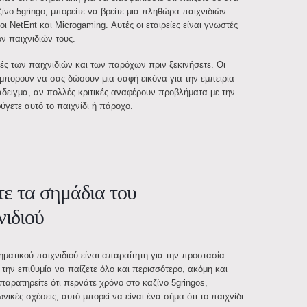
ίνο 5gringo, μπορείτε να βρείτε μια πληθώρα παιχνιδιών
 NetEnt και Microgaming. Αυτές οι εταιρείες είναι γνωστές
ων παιχνιδιών τους.
ικές των παιχνιδιών και των παρόχων πριν ξεκινήσετε. Οι
μπορούν να σας δώσουν μια σαφή εικόνα για την εμπειρία
δειγμα, αν πολλές κριτικές αναφέρουν προβλήματα με την
γετε αυτό το παιχνίδι ή πάροχο.
ε τα σημάδια του
νιδιού
ατικού παιχνιδιού είναι απαραίτητη για την προστασία
ην επιθυμία να παίζετε όλο και περισσότερο, ακόμη και
παρατηρείτε ότι περνάτε χρόνο στο καζίνο 5gringos,
ικές σχέσεις, αυτό μπορεί να είναι ένα σήμα ότι το παιχνίδι