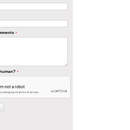
mments
*
 human?
*