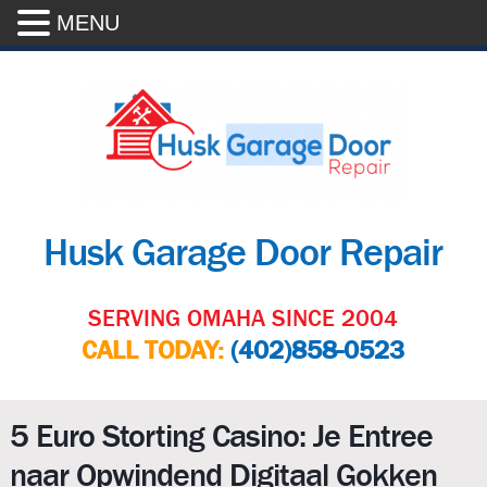
MENU
Husk Garage Door Repair
SERVING OMAHA SINCE 2004
CALL TODAY:
(402)858-0523
5 Euro Storting Casino: Je Entree
naar Opwindend Digitaal Gokken