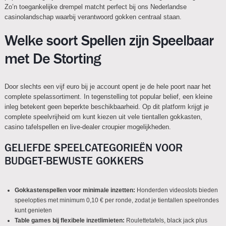
Zo’n toegankelijke drempel matcht perfect bij ons Nederlandse
casinolandschap waarbij verantwoord gokken centraal staan.
Welke soort Spellen zijn Speelbaar
met De Storting
Door slechts een vijf euro bij je account opent je de hele poort naar het
complete spelassortiment. In tegenstelling tot popular belief, een kleine
inleg betekent geen beperkte beschikbaarheid. Op dit platform krijgt je
complete speelvrijheid om kunt kiezen uit vele tientallen gokkasten,
casino tafelspellen en live-dealer croupier mogelijkheden.
GELIEFDE SPEELCATEGORIEËN VOOR
BUDGET-BEWUSTE GOKKERS
Gokkastenspellen voor minimale inzetten:
Honderden videoslots bieden
speelopties met minimum 0,10 € per ronde, zodat je tientallen speelrondes
kunt genieten
Table games bij flexibele inzetlimieten:
Roulettetafels, black jack plus