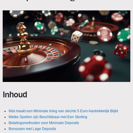
Inhoud
Wat maakt een Minimale Inleg van slechts 5 Euro Aantrekkelijk Blijkt
Welke Spellen zijn Beschikbaar met Een Storting
Betalingsmethoden voor Minimale Deposits
Bonussen met Lage Deposits