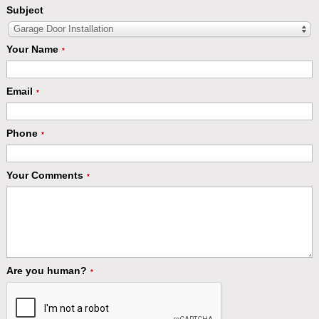
Subject
Garage Door Installation
Your Name
*
Email
*
Phone
*
Your Comments
*
Are you human?
*