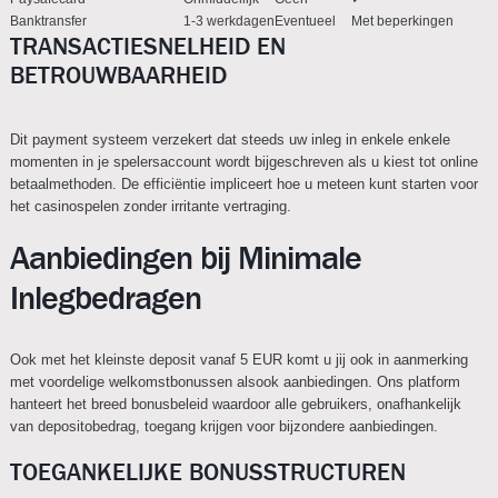
Banktransfer
1-3 werkdagen
Eventueel
Met beperkingen
TRANSACTIESNELHEID EN
BETROUWBAARHEID
Dit payment systeem verzekert dat steeds uw inleg in enkele enkele
momenten in je spelersaccount wordt bijgeschreven als u kiest tot online
betaalmethoden. De efficiëntie impliceert hoe u meteen kunt starten voor
het casinospelen zonder irritante vertraging.
Aanbiedingen bij Minimale
Inlegbedragen
Ook met het kleinste deposit vanaf 5 EUR komt u jij ook in aanmerking
met voordelige welkomstbonussen alsook aanbiedingen. Ons platform
hanteert het breed bonusbeleid waardoor alle gebruikers, onafhankelijk
van depositobedrag, toegang krijgen voor bijzondere aanbiedingen.
TOEGANKELIJKE BONUSSTRUCTUREN