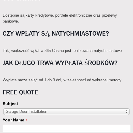
Dostępne są karty kredytowe, portfele elektroniczne oraz przelewy
bankowe.
CZY WPŁATY SĄ NATYCHMIASTOWE?
Tak, większość wpłat w 365 Casino jest realizowana natychmiastowo.
JAK DŁUGO TRWA WYPŁATA ŚRODKÓW?
Wypłata może zająć od 1 do 3 dni, w zależności od wybranej metody.
FREE QUOTE
Subject
Garage Door Installation
Your Name
*