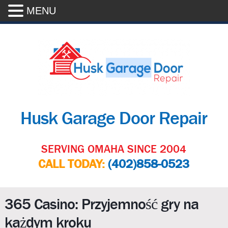
MENU
Husk Garage Door Repair
SERVING OMAHA SINCE 2004
CALL TODAY:
(402)858-0523
365 Casino: Przyjemność gry na
każdym kroku