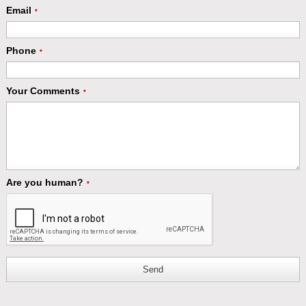
Email
*
Phone
*
Your Comments
*
Are you human?
*
Send