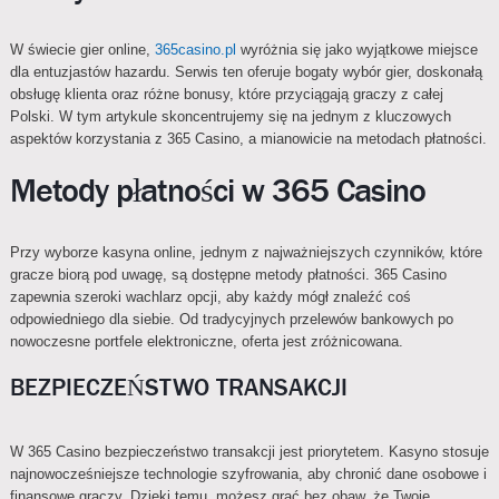
W świecie gier online,
365casino.pl
wyróżnia się jako wyjątkowe miejsce
dla entuzjastów hazardu. Serwis ten oferuje bogaty wybór gier, doskonałą
obsługę klienta oraz różne bonusy, które przyciągają graczy z całej
Polski. W tym artykule skoncentrujemy się na jednym z kluczowych
aspektów korzystania z 365 Casino, a mianowicie na metodach płatności.
Metody płatności w 365 Casino
Przy wyborze kasyna online, jednym z najważniejszych czynników, które
gracze biorą pod uwagę, są dostępne metody płatności. 365 Casino
zapewnia szeroki wachlarz opcji, aby każdy mógł znaleźć coś
odpowiedniego dla siebie. Od tradycyjnych przelewów bankowych po
nowoczesne portfele elektroniczne, oferta jest zróżnicowana.
BEZPIECZEŃSTWO TRANSAKCJI
W 365 Casino bezpieczeństwo transakcji jest priorytetem. Kasyno stosuje
najnowocześniejsze technologie szyfrowania, aby chronić dane osobowe i
finansowe graczy. Dzięki temu, możesz grać bez obaw, że Twoje