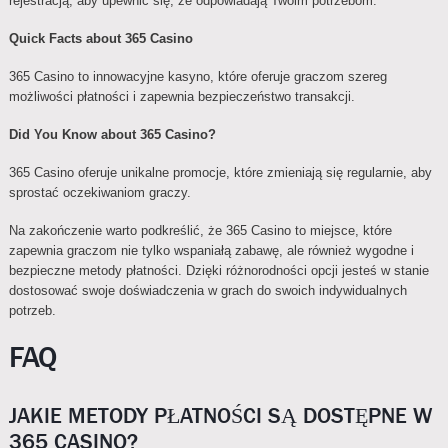
rejestracją, aby upewnić się, że odpowiadają Twoim potrzebom.
Quick Facts about 365 Casino
365 Casino to innowacyjne kasyno, które oferuje graczom szereg
możliwości płatności i zapewnia bezpieczeństwo transakcji.
Did You Know about 365 Casino?
365 Casino oferuje unikalne promocje, które zmieniają się regularnie, aby
sprostać oczekiwaniom graczy.
Na zakończenie warto podkreślić, że 365 Casino to miejsce, które
zapewnia graczom nie tylko wspaniałą zabawę, ale również wygodne i
bezpieczne metody płatności. Dzięki różnorodności opcji jesteś w stanie
dostosować swoje doświadczenia w grach do swoich indywidualnych
potrzeb.
FAQ
JAKIE METODY PŁATNOŚCI SĄ DOSTĘPNE W
365 CASINO?