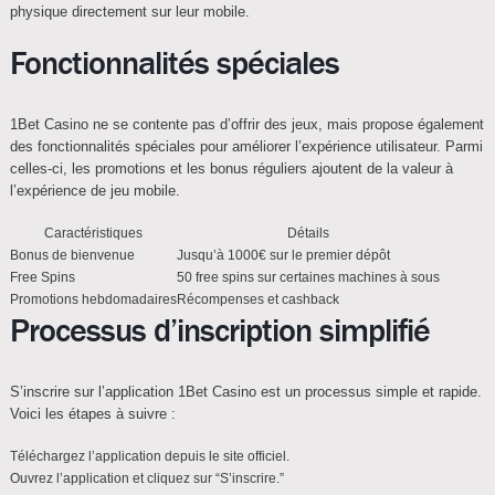
physique directement sur leur mobile.
Fonctionnalités spéciales
1Bet Casino ne se contente pas d’offrir des jeux, mais propose également
des fonctionnalités spéciales pour améliorer l’expérience utilisateur. Parmi
celles-ci, les promotions et les bonus réguliers ajoutent de la valeur à
l’expérience de jeu mobile.
Caractéristiques
Détails
Bonus de bienvenue
Jusqu’à 1000€ sur le premier dépôt
Free Spins
50 free spins sur certaines machines à sous
Promotions hebdomadaires
Récompenses et cashback
Processus d’inscription simplifié
S’inscrire sur l’application 1Bet Casino est un processus simple et rapide.
Voici les étapes à suivre :
Téléchargez l’application depuis le site officiel.
Ouvrez l’application et cliquez sur “S’inscrire.”