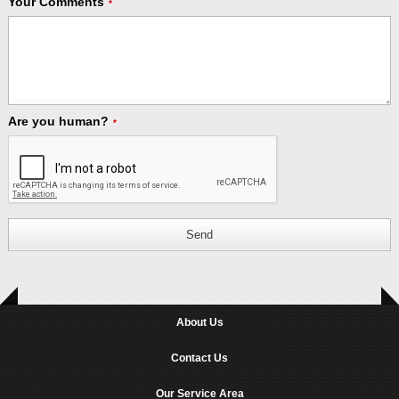
Your Comments
*
Are you human?
*
Send
About Us
Contact Us
Our Service Area