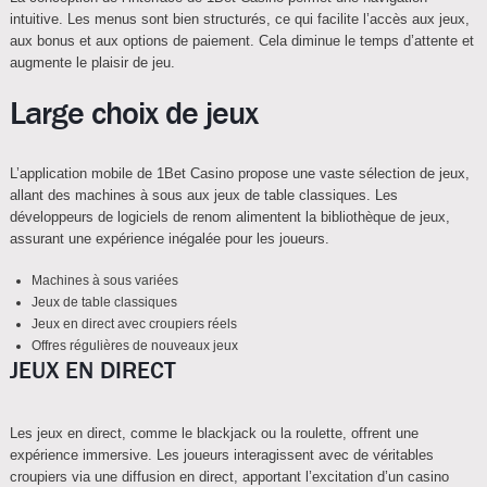
intuitive. Les menus sont bien structurés, ce qui facilite l’accès aux jeux,
aux bonus et aux options de paiement. Cela diminue le temps d’attente et
augmente le plaisir de jeu.
Large choix de jeux
L’application mobile de 1Bet Casino propose une vaste sélection de jeux,
allant des machines à sous aux jeux de table classiques. Les
développeurs de logiciels de renom alimentent la bibliothèque de jeux,
assurant une expérience inégalée pour les joueurs.
Machines à sous variées
Jeux de table classiques
Jeux en direct avec croupiers réels
Offres régulières de nouveaux jeux
JEUX EN DIRECT
Les jeux en direct, comme le blackjack ou la roulette, offrent une
expérience immersive. Les joueurs interagissent avec de véritables
croupiers via une diffusion en direct, apportant l’excitation d’un casino