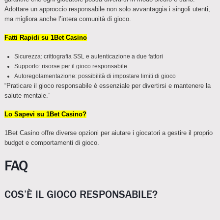
Adottare un approccio responsabile non solo avvantaggia i singoli utenti,
ma migliora anche l’intera comunità di gioco.
Fatti Rapidi su 1Bet Casino
Sicurezza: crittografia SSL e autenticazione a due fattori
Supporto: risorse per il gioco responsabile
Autoregolamentazione: possibilità di impostare limiti di gioco
“Praticare il gioco responsabile è essenziale per divertirsi e mantenere la
salute mentale.”
Lo Sapevi su 1Bet Casino?
1Bet Casino offre diverse opzioni per aiutare i giocatori a gestire il proprio
budget e comportamenti di gioco.
FAQ
COS’È IL GIOCO RESPONSABILE?