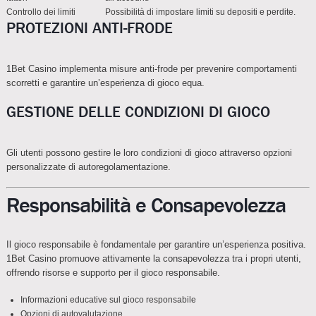
Controllo dei limiti
Possibilità di impostare limiti su depositi e perdite.
PROTEZIONI ANTI-FRODE
1Bet Casino implementa misure anti-frode per prevenire comportamenti
scorretti e garantire un’esperienza di gioco equa.
GESTIONE DELLE CONDIZIONI DI GIOCO
Gli utenti possono gestire le loro condizioni di gioco attraverso opzioni
personalizzate di autoregolamentazione.
Responsabilità e Consapevolezza
Il gioco responsabile è fondamentale per garantire un’esperienza positiva.
1Bet Casino promuove attivamente la consapevolezza tra i propri utenti,
offrendo risorse e supporto per il gioco responsabile.
Informazioni educative sul gioco responsabile
Opzioni di autovalutazione