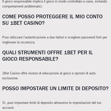
Il gioco responsabile implica il gioco in modo controllato e sano, evitando
comportamenti problematici.
COME POSSO PROTEGGERE IL MIO CONTO
SU 1BET CASINO?
Puoi utilizzare l’autenticazione a due fattori e scegliere password forti per
migliorare la sicurezza.
QUALI STRUMENTI OFFRE 1BET PER IL
GIOCO RESPONSABILE?
1Bet Casino offre risorse di educazione al gioco e opzioni di auto-
esclusione.
POSSO IMPOSTARE UN LIMITE DI DEPOSITO?
Sì, puoi impostare limiti di deposito attraverso le impostazioni del tuo
account.