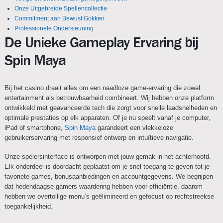
Onze Uitgebreide Spellencollectie
Commitment aan Bewust Gokken
Professionele Ondersteuning
De Unieke Gameplay Ervaring bij
Spin Maya
Bij het casino draait alles om een naadloze game-ervaring die zowel
entertainment als betrouwbaarheid combineert. Wij hebben onze platform
ontwikkeld met geavanceerde tech die zorgt voor snelle laadsnelheden en
optimale prestaties op elk apparaten. Of je nu speelt vanaf je computer,
iPad of smartphone,
Spin Maya
garandeert een vlekkeloze
gebruikerservaring met responsief ontwerp en intuïtieve navigatie.
Onze spelersinterface is ontworpen met jouw gemak in het achterhoofd.
Elk onderdeel is doordacht geplaatst om je snel toegang te geven tot je
favoriete games, bonusaanbiedingen en accountgegevens. We begrijpen
dat hedendaagse gamers waardering hebben voor efficiëntie, daarom
hebben we overtollige menu’s geëlimineerd en gefocust op rechtstreekse
toegankelijkheid.