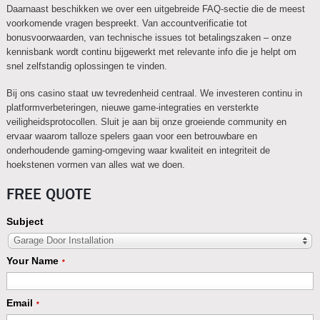
Daarnaast beschikken we over een uitgebreide FAQ-sectie die de meest
voorkomende vragen bespreekt. Van accountverificatie tot
bonusvoorwaarden, van technische issues tot betalingszaken – onze
kennisbank wordt continu bijgewerkt met relevante info die je helpt om
snel zelfstandig oplossingen te vinden.
Bij ons casino staat uw tevredenheid centraal. We investeren continu in
platformverbeteringen, nieuwe game-integraties en versterkte
veiligheidsprotocollen. Sluit je aan bij onze groeiende community en
ervaar waarom talloze spelers gaan voor een betrouwbare en
onderhoudende gaming-omgeving waar kwaliteit en integriteit de
hoekstenen vormen van alles wat we doen.
FREE QUOTE
Subject
Garage Door Installation
Your Name
*
Email
*