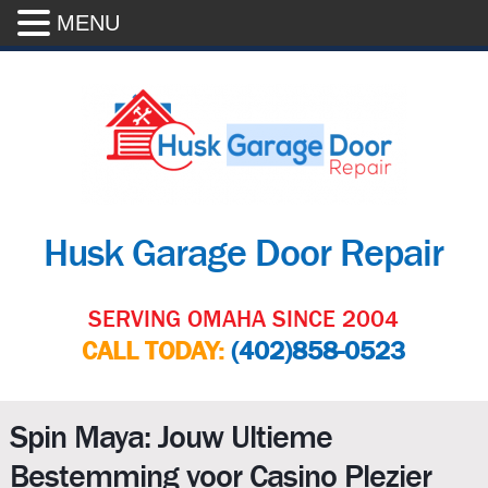
MENU
Husk Garage Door Repair
SERVING OMAHA SINCE 2004
CALL TODAY:
(402)858-0523
Spin Maya: Jouw Ultieme
Bestemming voor Casino Plezier