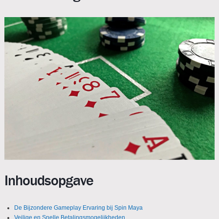
Inhoudsopgave
De Bijzondere Gameplay Ervaring bij Spin Maya
Veilige en Snelle Betalingsmogelijkheden