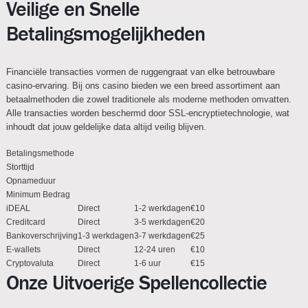
Veilige en Snelle
Betalingsmogelijkheden
Financiële transacties vormen de ruggengraat van elke betrouwbare
casino-ervaring. Bij ons casino bieden we een breed assortiment aan
betaalmethoden die zowel traditionele als moderne methoden omvatten.
Alle transacties worden beschermd door SSL-encryptietechnologie, wat
inhoudt dat jouw geldelijke data altijd veilig blijven.
Betalingsmethode
Storttijd
Opnameduur
Minimum Bedrag
iDEAL
Direct
1-2 werkdagen
€10
Creditcard
Direct
3-5 werkdagen
€20
Bankoverschrijving
1-3 werkdagen
3-7 werkdagen
€25
E-wallets
Direct
12-24 uren
€10
Cryptovaluta
Direct
1-6 uur
€15
Onze Uitvoerige Spellencollectie