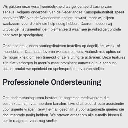
Wij pakken onze verantwoordelijkheid als gelicenteerd casino zeer
serieus. Volgens onderzoek van de Nederlandse Kansspelautoriteit speelt
ongeveer 95% van de Nederlandse spelers bewust, maar wij blijven
waakzaam voor die 5% die hulp nodig hebben. Daarom hebben wij
uitvoerige instrumenten geïmplementeerd waarmee je volledige controle
hebt over je speelgedrag.
Onze spelers kunnen stortingslimieten instellen op dagelijkse, week- of
maandbasis. Daarnaast leveren we sessietimers, verlieslimiet opties en
de mogelijkheid om een time-out of zelfsluiting te activeren. Deze features
zijn niet verborgen in menu’s maar prominent aanwezig in je account-
opties, omdat we openheid en spelersprotectie voorop stellen.
Professionele Ondersteuning
Ons ondersteuningsteam bestaat uit opgeleide medewerkers die
beschikbaar zijn via meerdere kanalen. Live chat biedt directe assistentie
voor urgente vragen, terwijl e-mail geschikt is voor uitgebreide queries die
documentatie nodig hebben. We streven ernaar om alle e-mails binnen 6
uur te reageren, vaak nog sneller.