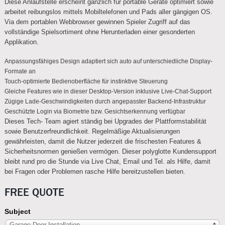
Diese Anlaufstelle erscheint gänzlich für portable Geräte optimiert sowie
arbeitet reibungslos mittels Mobiltelefonen und Pads aller gängigen OS.
Via dem portablen Webbrowser gewinnen Spieler Zugriff auf das
vollständige Spielsortiment ohne Herunterladen einer gesonderten
Applikation.
Anpassungsfähiges Design adaptiert sich auto auf unterschiedliche Display-
Formate an
Touch-optimierte Bedienoberfläche für instinktive Steuerung
Gleiche Features wie in dieser Desktop-Version inklusive Live-Chat-Support
Zügige Lade-Geschwindigkeiten durch angepasster Backend-Infrastruktur
Geschützte Login via Biometrie bzw. Gesichtserkennung verfügbar
Dieses Tech- Team agiert ständig bei Upgrades der Plattformstabilität
sowie Benutzerfreundlichkeit. Regelmäßige Aktualisierungen
gewährleisten, damit die Nutzer jederzeit die frischesten Features &
Sicherheitsnormen genießen vermögen. Dieser polyglotte Kundensupport
bleibt rund pro die Stunde via Live Chat, Email und Tel. als Hilfe, damit
bei Fragen oder Problemen rasche Hilfe bereitzustellen bieten.
FREE QUOTE
Subject
Garage Door Installation